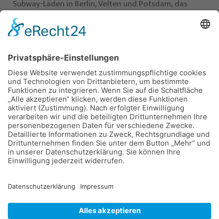
Subway-Läden in Berlin, Velten und Potsdam, das
Kosmetikinstitut Gabriele Häusler, sowie die
Praxengemeinschaft Lüdemann-Blau zu unseren
Firmenkunden, aber auch einen aufwendigen
Schmuck-Messestand für Maurice Lacroix bauten wir
in Nürnberg und Mailand.
Unser Slogan „Spiel mit den Farben“ ist ein Fingerzeig
auf kreative Lösungen und den Mut zur
Farbgestaltung.
Es ist aber auch ein Hinweis auf ein Projekt, welchem
sich der Malerfachbetrieb Birkholz seit 2006 widmet:
Wir unterstützen die Damen, besonders aber die
Jugendarbeit der Abteilung Billard des SV Motor
Babelsberg e. V.
Billard ist die Kunst des Vorausdenkens und der