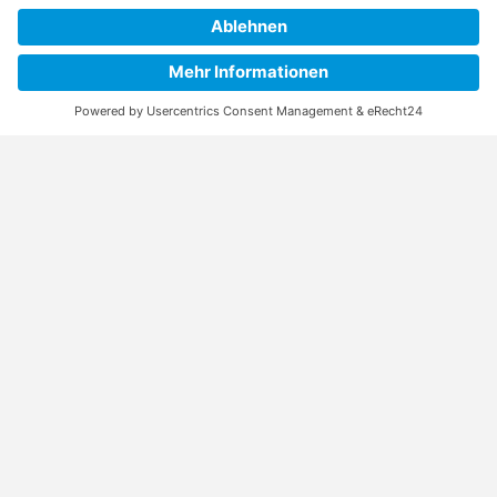
Konzentration. Durch diese Unterstützung konnte
schon einigen hyperaktiven Kindern geholfen und
gute Talente entdeckt werden.
Jedes Jahr seit 2008 richtet der Malerfachbetrieb
Birkholz „Das große Kunden-Billard-Turnier“ aus.
Hierzu werden alle Kunden angeschrieben und
herzlichst eingeladen am Turnier teilzunehmen. Grund
hierfür ist es, dass sich Kunden kennenlernen und
untereinander Erfahrungen austauschen. Jeder
Teilnehmer zahlt ein Startgeld, welches zu 100% in
die Jugendabteilung des SV Motor Babelsberg e. V.
fließt.